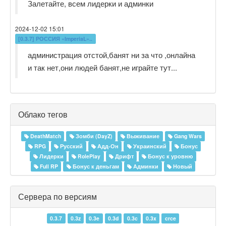
Залетайте, всем лидерки и админки
2024-12-02 15:01
[0.3.7] РОССИЯ «ImperiaL»..
администрация отстой,банят ни за что ,онлайна
и так нет,они людей банят,не играйте тут...
Облако тегов
DeathMatch
Зомби (DayZ)
Выживание
Gang Wars
RPG
Русский
Адд-Он
Украинский
Бонус
Лидерки
RolePlay
Дрифт
Бонус к уровню
Full RP
Бонус к деньгам
Админки
Новый
Сервера по версиям
0.3.7
0.3z
0.3e
0.3d
0.3c
0.3x
crce