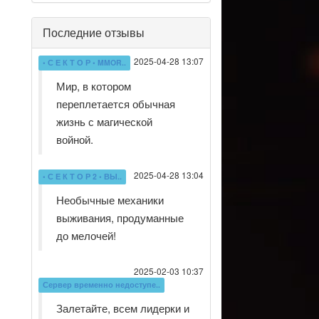
Последние отзывы
2025-04-28 13:07
• С Е К Т О Р • MMOR..
Мир, в котором
переплетается обычная
жизнь с магической
войной.
2025-04-28 13:04
• С Е К Т О Р 2 • ВЫ..
Необычные механики
выживания, продуманные
до мелочей!
2025-02-03 10:37
Сервер временно недоступе..
Залетайте, всем лидерки и