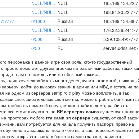
NULL/NULL
NULL
185.169.134.22:7
NULL/NULL
NULL
193.84.90.22:777
67:7777
0/1000
Russian
185.169.134.68:7
NULL/NULL
NULL
176.32.36.244:77
0/500
Russian
5.39.108.49:7777
0/50
RU
serv64.ddns.net:
дого персонажа в данной игре своя роль, кто-то государственный
то просто помогает другим игрокам на различный работах, таких ка
а придет вам на помощь или же обычный таксист.
ель, один хочет заработать много денег, купить огромный, шикарны
е карьеру, дойти до высоких званий в армии или МВД и встать на по
 на одном из серверов samp role play можно воплотить, в так
самый сногсшибательные свои мечты, можно ограбить банк, взять 
отом требовать немалый выкуп, можно грабить дома, разбивать
это все стоит аккуратно, на
RP серверах сампа
существует полици
ь на просторах любого
гта самп рп сервера
существуют свой закон
 в жизни, вам потребуется для начала получить паспорт, право на
и обучение в авиашколе, после чего вы и ваш персонаж можете на
плату, открывать счета в банке и самое главное, начинать