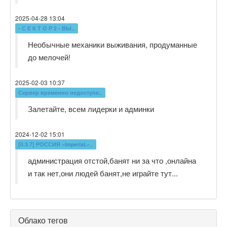
2025-04-28 13:04
• С Е К Т О Р 2 • ВЫ..
Необычные механики выживания, продуманные
до мелочей!
2025-02-03 10:37
Сервер временно недоступе..
Залетайте, всем лидерки и админки
2024-12-02 15:01
[0.3.7] РОССИЯ «ImperiaL»..
администрация отстой,банят ни за что ,онлайна
и так нет,они людей банят,не играйте тут...
Облако тегов