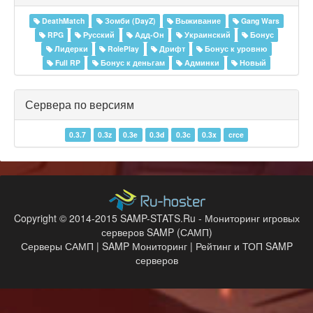
DeathMatch
Зомби (DayZ)
Выживание
Gang Wars
RPG
Русский
Адд-Он
Украинский
Бонус
Лидерки
RolePlay
Дрифт
Бонус к уровню
Full RP
Бонус к деньгам
Админки
Новый
Сервера по версиям
0.3.7
0.3z
0.3e
0.3d
0.3c
0.3x
crce
Copyright © 2014-2015 SAMP-STATS.Ru - Мониторинг игровых
серверов SAMP (САМП)
Серверы САМП | SAMP Мониторинг | Рейтинг и ТОП SAMP
серверов