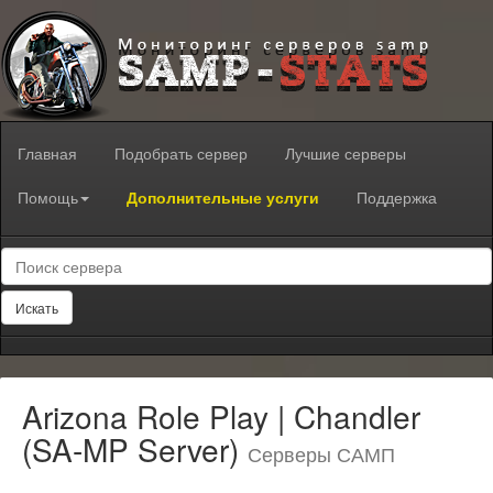
Главная
Подобрать сервер
Лучшие серверы
Помощь
Дополнительные услуги
Поддержка
Искать
Ari­zona Role Play | Chan­dler
(SA-MP Server)
Серверы САМП