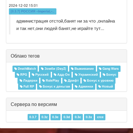
2024-12-02 15:01
[0.3.7] РОССИЯ «ImperiaL»..
администрация отстой,банят ни за что ,онлайна
и так нет,они людей банят,не играйте тут...
Облако тегов
DeathMatch
Зомби (DayZ)
Выживание
Gang Wars
RPG
Русский
Адд-Он
Украинский
Бонус
Лидерки
RolePlay
Дрифт
Бонус к уровню
Full RP
Бонус к деньгам
Админки
Новый
Сервера по версиям
0.3.7
0.3z
0.3e
0.3d
0.3c
0.3x
crce