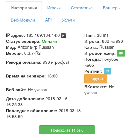
Информация
Игроки
Статистика
Баннеры
Веб-Модули
API
Услуги
IP адрес:
185.169.134.44:0
Пинг:
38 ms
Статус сервера:
Онлайн
Игроки:
882 из 996
Мод:
Arizona-rp Russian
Карта:
Russian
Версия:
0.3.7-R2
Игровой жанр:
RP
Погода:
Голубое
Рекорд онлайна:
996 игрок(ов)
небо
Рейтинг:
33
Время на сервере:
16:00
раскрутить
ВКонтакте:
Не
Веб-сайт:
Не указан
указан
Дата добавления:
2018-02-16
16:25:33
Последнее обновление:
2018-03-13
16:53:59
Подождите 11 сек.