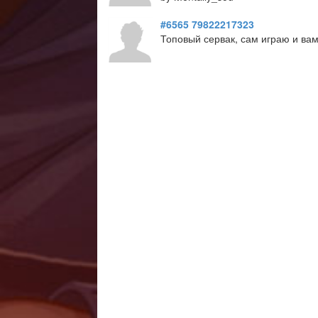
#6565
79822217323
Топовый сервак, сам играю и вам