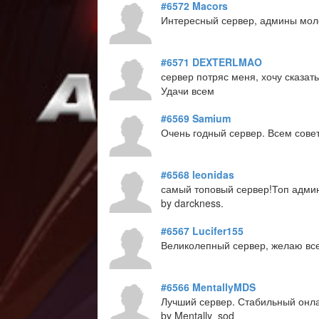
#6572
Macors
Интересный сервер, админы моло
#6571
DEXTERLMAO
сервер потряс меня, хочу сказат
Удачи всем
#6569
Samium
Очень годный сервер. Всем сове
#6568
leonidas
самый топовый сервер!Топ адм
by darckness.
#6567
Lucifer155
Великолепный сервер, желаю всем
#6566
MentallyMDS
Лучший сервер. Стабильный онла
by Mentally_sod