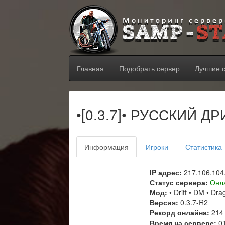
Главная
Подобрать сервер
Лучшие 
•[0.3.7]• РУССКИЙ Д
Информация
Игроки
Статистика
IP адрес:
217.106.104
Статус сервера:
Онл
Мод:
• Drift • DM • Dra
Версия:
0.3.7-R2
Рекорд онлайна:
214 
Время на сервере:
01