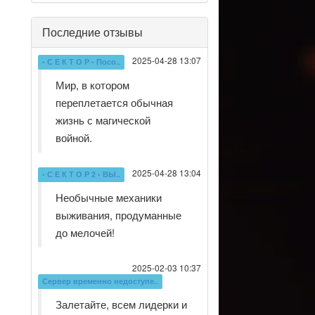
Последние отзывы
2025-04-28 13:07
• С Е К Т О Р • Посо..
Мир, в котором
переплетается обычная
жизнь с магической
войной.
2025-04-28 13:04
• С Е К Т О Р 2 • ВЫ..
Необычные механики
выживания, продуманные
до мелочей!
2025-02-03 10:37
Сервер временно недоступе..
Залетайте, всем лидерки и