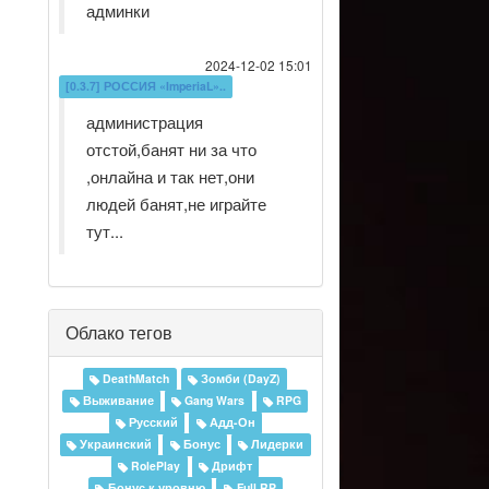
админки
2024-12-02 15:01
[0.3.7] РОССИЯ «ImperiaL»..
администрация
отстой,банят ни за что
,онлайна и так нет,они
людей банят,не играйте
тут...
Облако тегов
DeathMatch
Зомби (DayZ)
Выживание
Gang Wars
RPG
Русский
Адд-Он
Украинский
Бонус
Лидерки
RolePlay
Дрифт
Бонус к уровню
Full RP