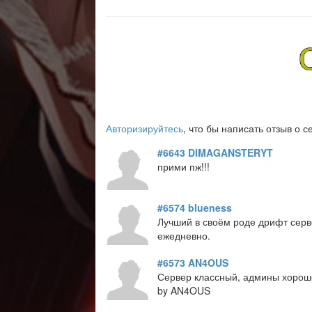
Авторизируйтесь
, что бы написать отзыв о с
#6643
DIMAGANSTERYT
прими пж!!!
#6574
blueness
Лучший в своём роде дрифт сер
ежедневно.
#6573
AN4OUS
Сервер классный, админы хорошо
by AN4OUS