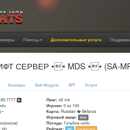
серверы
Помощь
Дополнительные услуги
Поддержк
РИФТ СЕРВЕР •• MDS •• (SA-MP
Баннеры
Веб-Модули
API
Услуги
.85:7777
Пинг:
42 ms
айн
Игроки:
0 из 100
g •
Карта:
Russian � Belarus
Игровой жанр:
Drift
игрок(ов)
Погода:
Голубое небо
Рейтинг:
:00
раскрутить
597